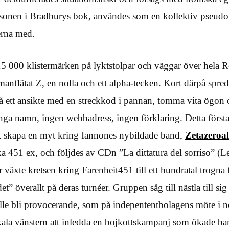
sonen i Bradburys bok, användes som en kollektiv pseud
erna med.
5 000 klistermärken på lyktstolpar och väggar över hela
manflätat Z, en nolla och ett alpha-tecken. Kort därpå spr
på ett ansikte med en streckkod i pannan, tomma vita ögon o
 Inga namn, ingen webbadress, ingen förklaring. Detta första
tt skapa en myt kring Iannones nybildade band,
Zetazeroal
ka 451 ex, och följdes av CDn ”La dittatura del sorriso” (Le
 växte kretsen kring Farenheit451 till ett hundratal trogna 
et” överallt på deras turnéer. Gruppen såg till nästla till si
kulle bli provocerande, som på indepententbolagens möte i
ikala vänstern att inledda en bojkottskampanj som ökade ba