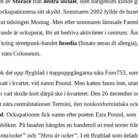
en av
Storace
från
destra sociale
, som därigenom kunde g
ockupationerna sitt skydd. Sommaren 2002 fyllde de huse
v ut tidningen Montag. Men efter sommaren lämnade Faren
nde är ockuperat, för att bedriva aktiviteter i centrum. Åre
n kring streetpunk-bandet
Insedia
(Innato senso di allergi
 nära Colosseum.
k det upp flygblad i trappuppgångarna nära Foro753, som 
katt i kvartet, vid namn Pound. Men katten fanns inte, uta
om vad skulle kort därpå ske i kvarteret. Den 26 december 
t nära centralstationen Termini, den nonkonformistiska oc
nd
. Ockupationen fick namn efter poeten Ezra Pound, som 
epubliken. På fasaden hängdes en banderoll ut med texter frå
änta/ocker”
och
”Hyra är ocker”
. I ett flygblad som delade