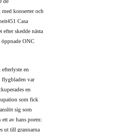
e de
t med konserter och
heit451 Casa
t efter skedde nästa
a), öppnade ONC
efterlyste en
n flygbladen var
ockuperades en
kupation som fick
anslöt sig som
n ett av hans poem:
s ut till grannarna