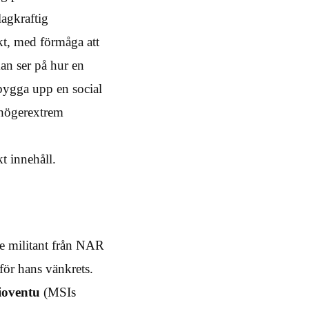
lagkraftig
kt, med förmåga att
man ser på hur en
 bygga upp en social
 högerextrem
t innehåll.
re militant från NAR
 för hans vänkrets.
ioventu
(MSIs