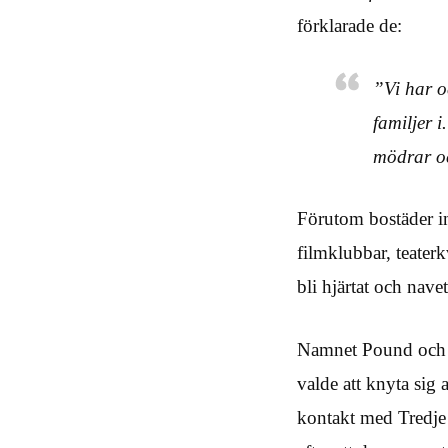
förklarade de:
”Vi har o
familjer i
mödrar oc
Förutom bostäder in
filmklubbar, teaterk
bli hjärtat och nav
Namnet Pound och h
valde att knyta sig 
kontakt med Tredje