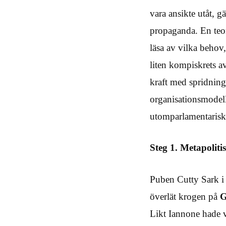
vara ansikte utåt, g
propaganda. En teor
läsa av vilka behov,
liten kompiskrets a
kraft med spridning
organisationsmodell
utomparlamentariska 
Steg 1. Metapoliti
Puben Cutty Sark i 
överlät krogen på
G
Likt Iannone hade 