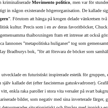
 kriminaliserade
Movimento politico
, men var för stunde
tigt in någon existerande högerorganisation. De kallade sig
gern
”. Förutom att hänga på krogen delade vänkretsen två 
itisk kultur. Precis som i en av deras favoritböcker, Chuc
 gemensamma thaiboxningen fram ett intresse att också gör
uca Iannones ”metapolitiska huliganer” tog som gemensa
å Ray Bradburys bok, ”för att försvara de böcker som samhäll
o
utvecklade en futuristiskt inspirerade estetik för gruppen,
själv kallade det (efter fascisternas gatuskvadroner). Graf
 vitt, enkla raka paroller i stora vita versaler på svart bakg
iserade bilder, som negativ med sina inverterade färger, ga
 detournerades situationistiskt och försågs med ironiska eg