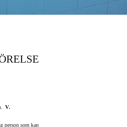
RÖRELSE
n
l V.
alig person som kan