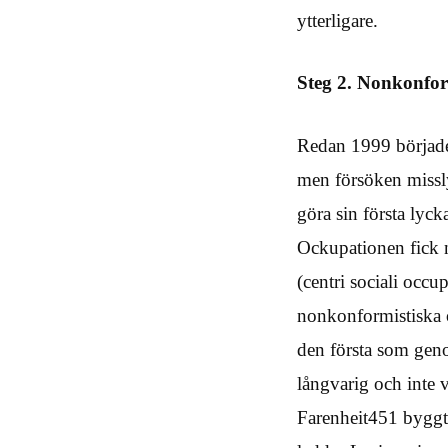
ytterligare.
Steg 2. Nonkonfor
Redan 1999 började 
men försöken missly
göra sin första lyck
Ockupationen fick
(centri sociali occu
nonkonformistiska 
den första som gen
långvarig och inte 
Farenheit451 byggt 