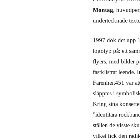
Montag
, huvudper
undertecknade text
1997 dök det upp 1
logotyp på: ett sam
flyers, med bilder 
fastklistrat leende.
Farenheit451 var a
släpptes i symbolis
Kring sina konserter
”identitära rockband
ställen de visste s
vilket fick den rad