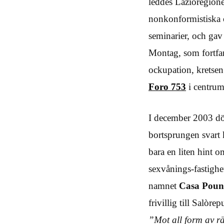
leddes Lazioregion
nonkonformistiska 
seminarier, och ga
Montag, som fortfara
ockupation, kretse
Foro 753
i centrum
I december 2003 dö
bortsprungen svart 
bara en liten hint 
sexvånings-fastighe
namnet
Casa Pou
frivillig till Salòr
”Mot all form av r