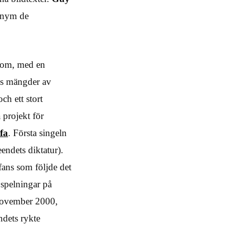
onym de
 Rom, med en
eds mängder av
ch ett stort
 projekt för
fa
. Första singeln
endets diktatur).
fans som följde det
g spelningar på
 november 2000,
ndets rykte