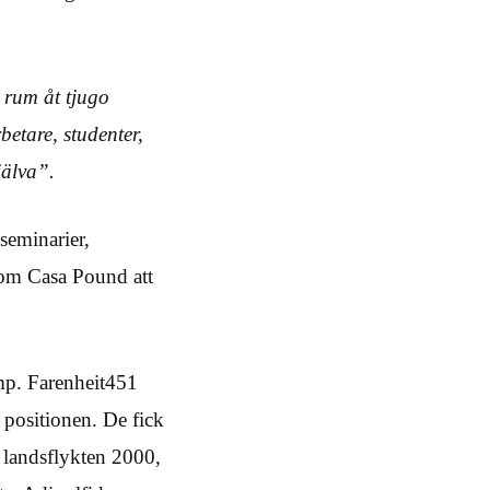
 rum åt tjugo
rbetare, studenter,
jälva”.
seminarier,
 kom Casa Pound att
mp. Farenheit451
e positionen. De fick
n landsflykten 2000,