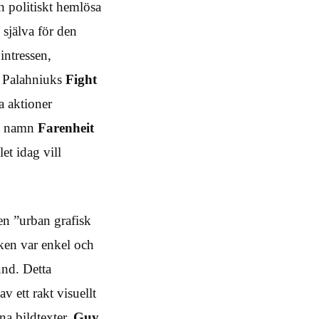
n politiskt hemlösa
 själva för den
intressen,
k Palahniuks
Fight
a aktioner
mt namn
Farenheit
et idag vill
 en ”urban grafisk
iken var enkel och
rund. Detta
v ett rakt visuellt
na bildtexter.
Guy