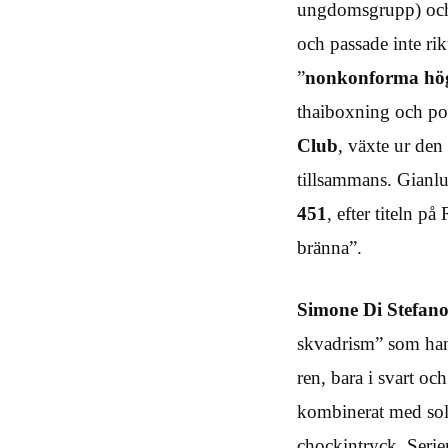
ungdomsgrupp) och
och passade inte rik
”
nonkonforma hö
thaiboxning och pol
Club
, växte ur den
tillsammans. Gianl
451
, efter titeln p
bränna”.
Simone Di Stefan
skvadrism” som han 
ren, bara i svart och
kombinerat med solar
chockintryck. Serier