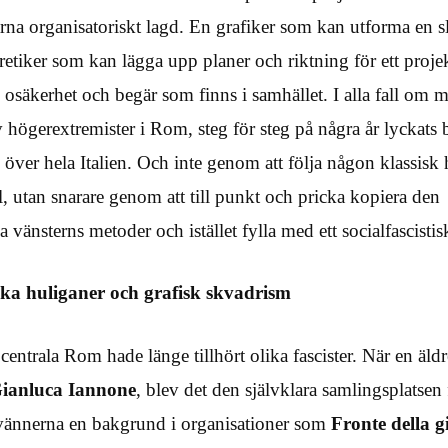
ärna organisatoriskt lagd. En grafiker som kan utforma en s
etiker som kan lägga upp planer och riktning för ett proje
 osäkerhet och begär som finns i samhället. I alla fall om 
v högerextremister i Rom, steg för steg på några år lyckats
 över hela Italien. Och inte genom att följa någon klassisk
, utan snarare genom att till punkt och pricka kopiera den
vänsterns metoder och istället fylla med ett socialfascistisk
ska huliganer och grafisk skvadrism
centrala Rom hade länge tillhört olika fascister. När en äld
ianluca Iannone
, blev det den självklara samlingsplatsen
vännerna en bakgrund i organisationer som
Fronte della g