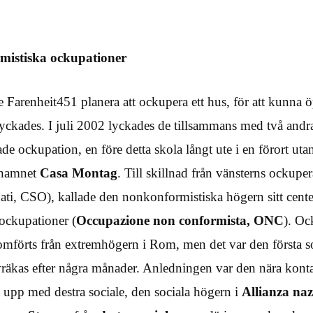
mistiska ockupationer
Farenheit451 planera att ockupera ett hus, för att kunna 
ckades. I juli 2002 lyckades de tillsammans med två andra 
ade ockupation, en före detta skola långt ute i en förort ut
 namnet
Casa Montag
. Till skillnad från vänsterns ockuper
pati, CSO), kallade den nonkonformistiska högern sitt cente
ockupationer (
Occupazione non conformista, ONC
). Oc
omförts från extremhögern i Rom, men det var den första 
vräkas efter några månader. Anledningen var den nära kont
upp med destra sociale, den sociala högern i
Allianza naz