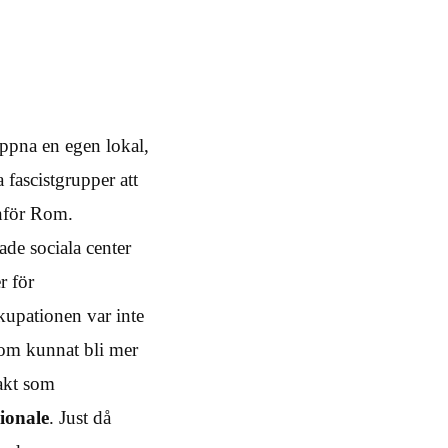
öppna en egen lokal,
fascistgrupper att
anför Rom.
ade sociala center
r för
kupationen var inte
som kunnat bli mer
akt som
ionale
. Just då