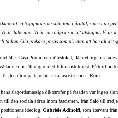
ckuperat en byggnad som stått tom i åratal, som vi nu gett
. Vi är italienare. Vi är inte några socialt utslagna. Vi är a
h fädrer. Alla prekära precis som ni, utan att ha valt det s
nehåller Casa Pound en möteslokal, där det organiserades 
vällar och utställningar med futuristisk konst. På kort tid
et för den utomparlamentariska fascistscenen i Rom.
ans slagordsmässiga diktstrofer på fasaden var ingen slu
an till den sociala ådran inom fascismen, från Salò till tredj
 positionens ideolog,
Gabriele Adinolfi
, som återvänt frå