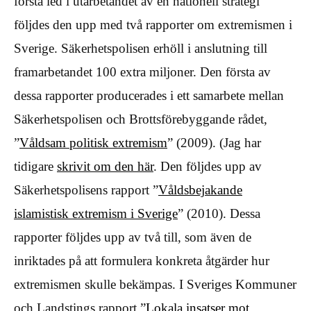
första led i utarbetandet av en nationell strategi
följdes den upp med två rapporter om extremismen i
Sverige. Säkerhetspolisen erhöll i anslutning till
framarbetandet 100 extra miljoner. Den första av
dessa rapporter producerades i ett samarbete mellan
Säkerhetspolisen och Brottsförebyggande rådet,
”
Våldsam politisk extremism
” (2009). (Jag har
tidigare
skrivit om den här
. Den följdes upp av
Säkerhetspolisens rapport ”
Våldsbejakande
islamistisk extremism i Sverige
” (2010). Dessa
rapporter följdes upp av två till, som även de
inriktades på att formulera konkreta åtgärder hur
extremismen skulle bekämpas. I Sveriges Kommuner
och Landstings rapport ”
Lokala insatser mot