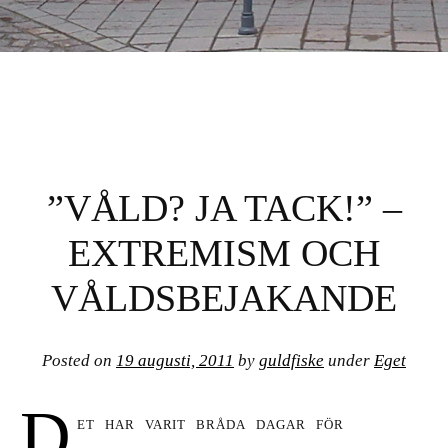
GULDFISKE
”VÅLD? JA TACK!” –
EXTREMISM OCH
VÅLDSBEJAKANDE
Posted on
19 augusti, 2011
by
guldfiske
under
Eget
D
et har varit bråda dagar för