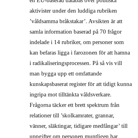
en EU-baserad databas över politiska
aktivister under den luddiga rubriken
’våldsamma bråkstakar’. Avsikten är att
samla information baserad på 70 frågor
indelade i 14 rubriker, om personer som
kan befaras ligga i farozonen för att hamna
i radikaliseringsprocessen. På så vis vill
man bygga upp ett omfattande
kunskapsbaserat register för att tidigt kunna
ingripa mot tilltänkta våldsverkare.
Frågorna täcker ett brett spektrum från
relationer till ’skolkamrater, grannar,
vänner, släktingar, tidigare medfångar’ till
uppgifter om personen muntligen har