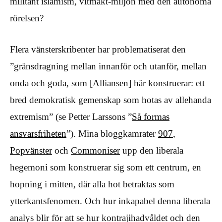
militant islamism, vitmakt-miljön med den autonoma
rörelsen?
Flera vänsterskribenter har problematiserat den
”gränsdragning mellan innanför och utanför, mellan
onda och goda, som [Alliansen] här konstruerar: ett
bred demokratisk gemenskap som hotas av allehanda
extremism” (se Petter Larssons ”
Så formas
ansvarsfriheten
”). Mina bloggkamrater
907
,
Popvänster
och
Commoniser
upp den liberala
hegemoni som konstruerar sig som ett centrum, en
hopning i mitten, där alla hot betraktas som
ytterkantsfenomen. Och hur inkapabel denna liberala
analys blir för att se hur kontrajihadvåldet och den