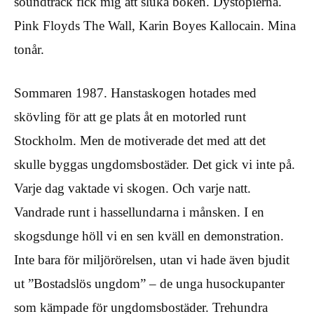
soundtrack fick mig att sluka boken. Dystopierna.
Pink Floyds The Wall, Karin Boyes Kallocain. Mina
tonår.
Sommaren 1987. Hanstaskogen hotades med
skövling för att ge plats åt en motorled runt
Stockholm. Men de motiverade det med att det
skulle byggas ungdomsbostäder. Det gick vi inte på.
Varje dag vaktade vi skogen. Och varje natt.
Vandrade runt i hassellundarna i månsken. I en
skogsdunge höll vi en sen kväll en demonstration.
Inte bara för miljörörelsen, utan vi hade även bjudit
ut ”Bostadslös ungdom” – de unga husockupanter
som kämpade för ungdomsbostäder. Trehundra