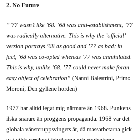
2. No Future
”’77 wasn’t like ’68. ’68 was anti-establishment, ’77
was radically alternative. This is why the ’official’
version portrays ’68 as good and ’77 as bad; in
fact, ’68 was co-opted whereas ’77 was annihilated.
This is why, unlike ’68, ’77 could never make foran
easy object of celebration”
(Nanni Balestrini, Primo
Moroni, Den gyllene horden)
1977 har alltid legat mig närmare än 1968. Punkens
ilska snarare än proggens propaganda. 1968 var det
globala vänsteruppsvingets år, då massarbetarna gick
ut i vilda strejker i fabrikerna och studenterna