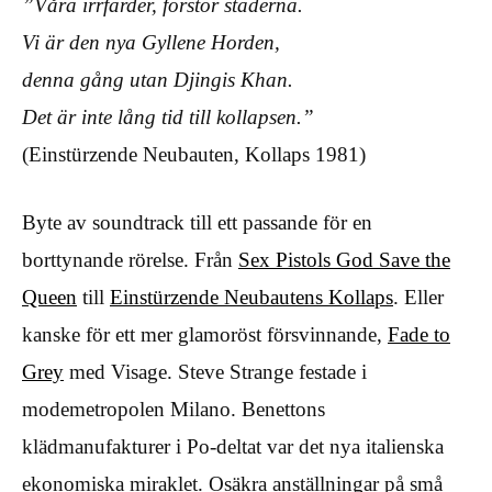
”Våra irrfärder, förstör städerna.
Vi är den nya Gyllene Horden,
denna gång utan Djingis Khan.
Det är inte lång tid till kollapsen.”
(Einstürzende Neubauten, Kollaps 1981)
Byte av soundtrack till ett passande för en
borttynande rörelse. Från
Sex Pistols God Save the
Queen
till
Einstürzende Neubautens Kollaps
. Eller
kanske för ett mer glamoröst försvinnande,
Fade to
Grey
med Visage. Steve Strange festade i
modemetropolen Milano. Benettons
klädmanufakturer i Po-deltat var det nya italienska
ekonomiska miraklet. Osäkra anställningar på små