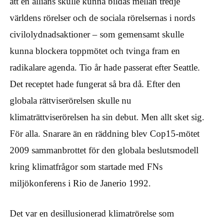
att en allians skulle kunna bildas mellan tredje
världens rörelser och de sociala rörelsernas i nords
civilolydnadsaktioner – som gemensamt skulle
kunna blockera toppmötet och tvinga fram en
radikalare agenda. Tio år hade passerat efter Seattle.
Det receptet hade fungerat så bra då. Efter den
globala rättviserörelsen skulle nu
klimaträttviserörelsen ha sin debut. Men allt sket sig.
För alla. Snarare än en räddning blev Cop15-mötet
2009 sammanbrottet för den globala beslutsmodell
kring klimatfrågor som startade med FNs
miljökonferens i Rio de Janerio 1992.
Det var en desillusionerad klimatrörelse som