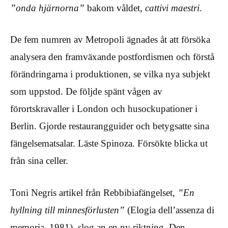
”onda hjärnorna”
bakom våldet,
cattivi maestri
.
De fem numren av Metropoli ägnades åt att försöka
analysera den framväxande postfordismen och förstå
förändringarna i produktionen, se vilka nya subjekt
som uppstod. De följde spänt vågen av
förortskravaller i London och husockupationer i
Berlin. Gjorde restaurangguider och betygsatte sina
fängelsematsalar. Läste Spinoza. Försökte blicka ut
från sina celler.
Toni Negris artikel från Rebbibiafängelset,
”En
hyllning till minnesförlusten”
(Elogia dell’assenza di
memoria, 1981), slog an en ny riktning. Den