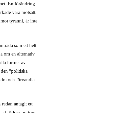
gmet. En förändring
rkade vara motsatt.
mot tyranni, är inte
mträda som ett helt
a om en alternativ
alla former av
den ”politiska
ndra och förvandla
 redan antagit ett
 att förlora bortom