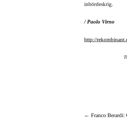
inbördeskrig.
/ Paolo Virno
http://rekombinant.
T
Post navigation
←
Franco Berardi: