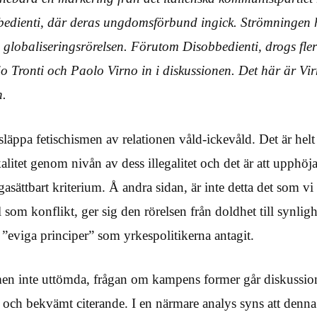
edienti, där deras ungdomsförbund ingick. Strömningen ha
 globaliseringsrörelsen. Förutom Disobbedienti, drogs f
io Tronti och Paolo Virno in i diskussionen. Det här är Vir
n.
läppa fetischismen av relationen våld-ickevåld. Det är helt k
litet genom nivån av dess illegalitet och det är att upphöj
rågasättbart kriterium. Å andra sidan, är inte detta det som vi
l som konflikt, ger sig den rörelsen från doldhet till synlighe
 ”eviga principer” som yrkespolitikerna antagit.
n inte uttömda, frågan om kampens former går diskussionen
mer och bekvämt citerande. I en närmare analys syns att denna