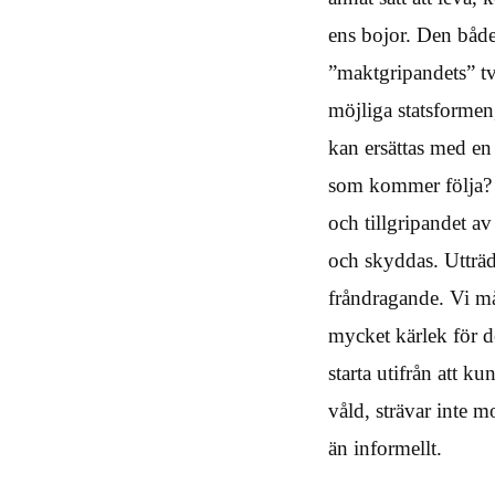
ens bojor. Den båd
”maktgripandets” tv
möjliga statsformen,
kan ersättas med en
som kommer följa? De
och tillgripandet av
och skyddas. Utträd
fråndragande. Vi må
mycket kärlek för 
starta utifrån att 
våld, strävar inte 
än informellt.