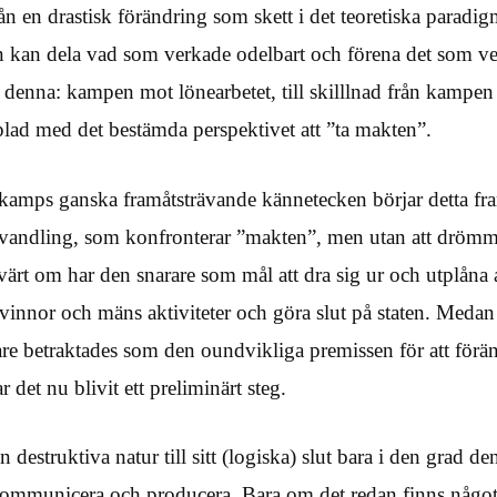
rån en drastisk förändring som skett i det teoretiska paradi
n kan dela vad som verkade odelbart och förena det som ve
 denna: kampen mot lönearbetet, till skilllnad från kampen 
ad med det bestämda perspektivet att ”ta makten”.
amps ganska framåtsträvande kännetecken börjar detta fra
rvandling, som konfronterar ”makten”, men utan att drömm
värt om har den snarare som mål att dra sig ur och utplåna 
nnor och mäns aktiviteter och göra slut på staten. Medan 
are betraktades som den oundvikliga premissen för att förä
ar det nu blivit ett preliminärt steg.
destruktiva natur till sitt (logiska) slut bara i den grad den
, kommunicera och producera. Bara om det redan finns något