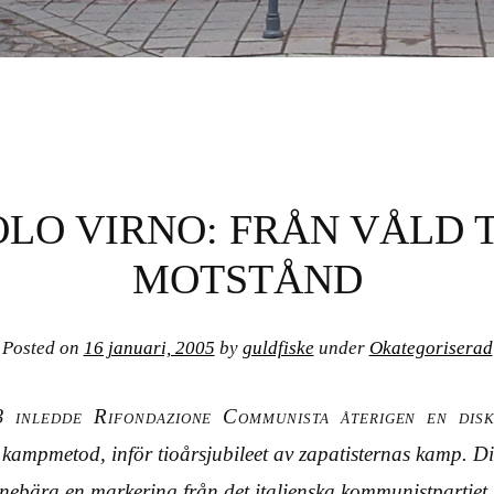
OLO VIRNO: FRÅN VÅLD T
MOTSTÅND
Posted on
16 januari, 2005
by
guldfiske
under
Okategoriserad
 inledde Rifondazione Communista återigen en dis
 kampmetod, inför tioårsjubileet av zapatisternas kamp. D
innebära en markering från det italienska kommunistparti