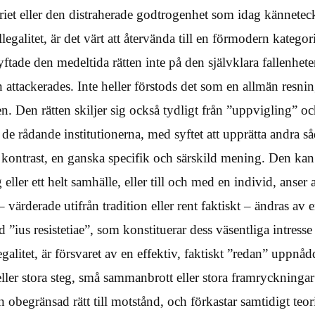
eriet eller den distraherade godtrogenhet som idag kännete
illegalitet, är det värt att återvända till en förmodern kategori
ftade den medeltida rätten inte på den självklara fallenheten
n attackerades. Inte heller förstods det som en allmän resn
n. Den rätten skiljer sig också tydligt från ”uppvigling” oc
de rådande institutionerna, med syftet att upprätta andra så
kontrast, en ganska specifik och särskild mening. Den kan
eller ett helt samhälle, eller till och med en individ, anser 
 – värderade utifrån tradition eller rent faktiskt – ändras av
”ius resistetiae”, som konstituerar dess väsentliga intresse
llegalitet, är försvaret av en effektiv, faktiskt ”redan” uppn
ller stora steg, små sammanbrott eller stora framryckning
 en obegränsad rätt till motstånd, och förkastar samtidigt 