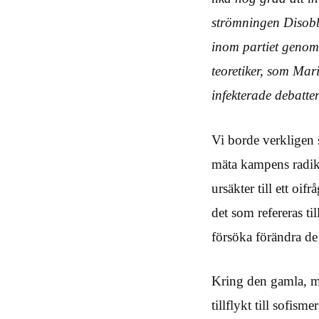
strömningen Disobb
inom partiet genom
teoretiker, som Mar
infekterade debatte
Vi borde verkligen s
mäta kampens radika
ursäkter till ett oif
det som refereras til
försöka förändra de
Kring den gamla, me
tillflykt till sofis