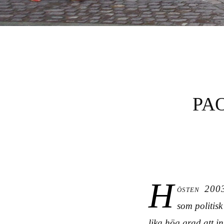
GULDFISKE
PA
H
östen 2003
som politisk
lika hög grad att 