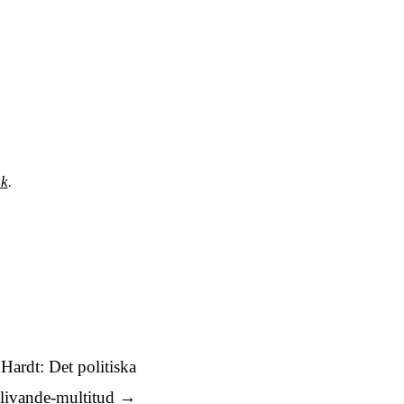
nk
.
Hardt: Det politiska
blivande-multitud
→