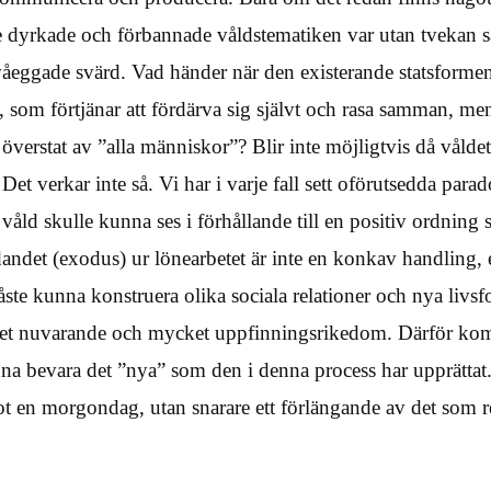
e dyrkade och förbannade våldstematiken var utan tveka
åeggade svärd. Vad händer när den existerande statsformen
 som förtjänar att fördärva sig självt och rasa samman, men
 överstat av ”alla människor”? Blir inte möjligtvis då vålde
t verkar inte så. Vi har i varje fall sett oförutsedda parado
 våld skulle kunna ses i förhållande till en positiv ordning
andet (exodus) ur lönearbetet är inte en konkav handling, e
ste kunna konstruera olika sociala relationer och nya livsf
det nuvarande och mycket uppfinningsrikedom. Därför kom
kunna bevara det ”nya” som den i denna process har upprättat
mot en morgondag, utan snarare ett förlängande av det som r