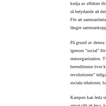
kedja av effekter if
så betydande att de
För att sammanfatta
längre sammankoppl
På grund av denna k
igenom ”social” fö
statsorganisation. T
herredömme över kvi
revolutionen” tidig
sociala relationer, h
Kampen kan leda sin 
annat sätt att leva