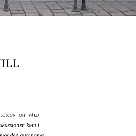
ILL
kussion om våld
iskussionen kom i
et mot den autonoma