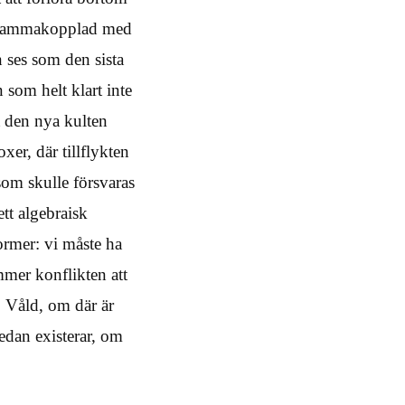
n sammakopplad med
 ses som den sista
 som helt klart inte
t den nya kulten
xer, där tillflykten
 som skulle försvaras
tt algebraisk
ormer: vi måste ha
mer konflikten att
. Våld, om där är
edan existerar, om