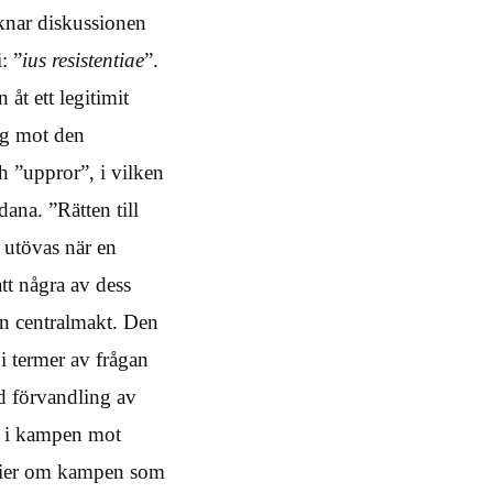
cknar diskussionen
: ”
ius resistentiae
”.
 åt ett legitimit
ing mot den
h ”uppror”, i vilken
dana. ”Rätten till
 utövas när en
att några av dess
 en centralmakt. Den
 i termer av frågan
ådd förvandling av
ar i kampen mot
teorier om kampen som