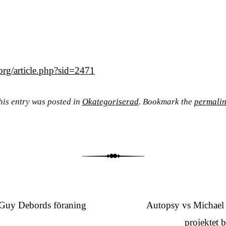
org/article.php?sid=2471
his entry was posted in
Okategoriserad
. Bookmark the
permali
 Guy Debords föraning
Autopsy vs Michael 
projektet 