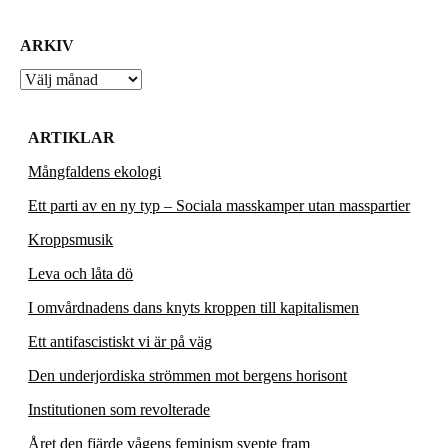
ARKIV
Arkiv
ARTIKLAR
Mångfaldens ekologi
Ett parti av en ny typ – Sociala masskamper utan masspartier
Kroppsmusik
Leva och låta dö
I omvårdnadens dans knyts kroppen till kapitalismen
Ett antifascistiskt vi är på väg
Den underjordiska strömmen mot bergens horisont
Institutionen som revolterade
Året den fjärde vågens feminism svepte fram