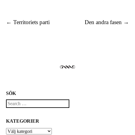
Post navigation
←
Territoriets parti
Den andra fasen
→
SÖK
Search
KATEGORIER
Kategorier