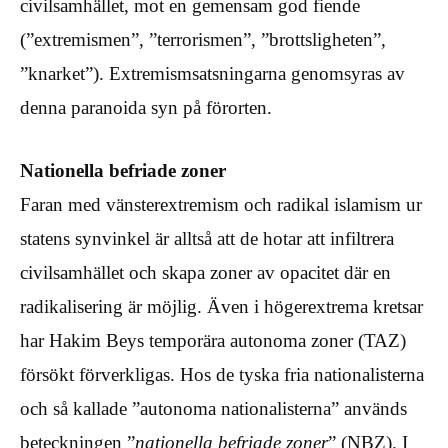
civilsamhället, mot en gemensam god fiende
(”extremismen”, ”terrorismen”, ”brottsligheten”,
”knarket”). Extremismsatsningarna genomsyras av
denna paranoida syn på förorten.
Nationella befriade zoner
Faran med vänsterextremism och radikal islamism ur
statens synvinkel är alltså att de hotar att infiltrera
civilsamhället och skapa zoner av opacitet där en
radikalisering är möjlig. Även i högerextrema kretsar
har Hakim Beys temporära autonoma zoner (TAZ)
försökt förverkligas. Hos de tyska fria nationalisterna
och så kallade ”autonoma nationalisterna” används
beteckningen ”
nationella befriade zoner
” (NBZ). I