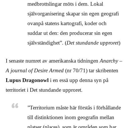
medbrottslingar möts i dem. Lokal
självorganisering skapar sin egen geografi
ovanpå statens kartografi, koder och
suddar ut den: den producerar sin egen
självständighet”. (
Det stundande upproret
)
I senaste numret av amerikanska tidningen
Anarchy –
A journal of Desire Armed
(nr 70/71) tar skribenten
Lupus Dragonowl
i en essä upp denna syn på
territoriet i Det stundande upproret.
”Territorium måste här förstås i förhållande
till distinktionen inom geografin mellan
platser (places), som är områden som har