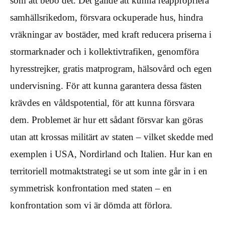
som att bebo det. Det gällde att kunna reappropriera
samhällsrikedom, försvara ockuperade hus, hindra
vräkningar av bostäder, med kraft reducera priserna i
stormarknader och i kollektivtrafiken, genomföra
hyresstrejker, gratis matprogram, hälsovård och egen
undervisning. För att kunna garantera dessa fästen
krävdes en våldspotential, för att kunna försvara
dem. Problemet är hur ett sådant försvar kan göras
utan att krossas militärt av staten – vilket skedde med
exemplen i USA, Nordirland och Italien. Hur kan en
territoriell motmaktstrategi se ut som inte går in i en
symmetrisk konfrontation med staten – en
konfrontation som vi är dömda att förlora.