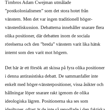
Timbros Adam Cwejman utmålade
”postkolonialismen” som det stora hotet från
vänstern. Men det var ingen traditionell höger-
vänsterdiskussion. Debatterna innehåller snarare flera
olika positioner, där debatten inom de sociala
rörelserna och den ”breda” vänstern varit lika hätsk
internt som den varit mot högern.
Det här är ett försök att skissa på fyra olika positioner
i denna antirasistiska debatt. De sammanfaller inte
enkelt med höger-vänsterpositioner, vissa åsikter och
hållningar löper snarare rakt igenom de olika
ideologiska lägren. Positionerna ska ses som
idealtyper, oftast är de inte så renodlade i den faktiska