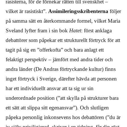
rasisterna, för de förnekar rätten till svenskhet –
vilket är rasistiskt”.
Assimileringsskribenterna
följer
på samma sätt en återkommande formel, vilket Maria
Sveland lyfter fram i sin bok
Hatet
: först anklaga
debattörer som påpekar ett strukturellt förtryck för att
tagit på sig en ”offerkofta” och bara anlagt ett
felaktigt perspektiv – jämfört med andra tider och
andra länder (De Andras förtryckande kultur) finns
inget förtryck i Sverige, därefter hävda att personen
har ett individuellt ansvar att ta sig ur sin
underordnade position (”att skylla på strukturer bara
ett sätt att slippa sitt egenansvar”). Och slutligen
påpeka personlig inkonsevens hos debattören (”du är
ju själv priviligierad, skriver i en tidning, får din röst