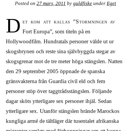
Posted on
27 mars, 2011
by
guldfiske
under
Eget
D
et kom att kallas ”Stormningen av
Fort Europa”, som titeln på en
Hollywoodfilm. Hundratals personer välde ut ur
skogsbrynen och reste sina självbyggda stegar av
skogsgrenar mot de tre meter höga stängslen. Natten
den 29 september 2005 öppnade de spanska
gränsvakterna från Guardia civil eld och fem
personer stöp över taggtrådsstängslen. Följande
dagar sköts ytterligare sex personer ihjäl. Sedan
ytterligare sex. Utanför stängslen brände Marockos
kungliga armé de tältläger där tusentalet afrikanska
migranter samlats med förhoppningar om att kunna