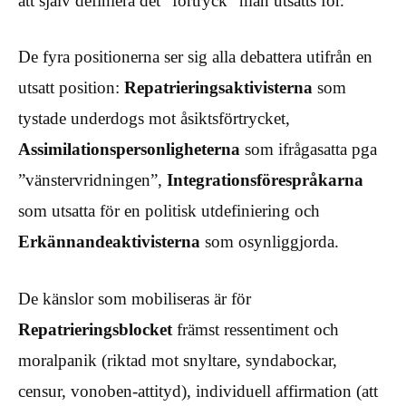
att själv definiera det ”förtryck” man utsätts för.
De fyra positionerna ser sig alla debattera utifrån en
utsatt position:
Repatrieringsaktivisterna
som
tystade underdogs mot åsiktsförtrycket,
Assimilationspersonligheterna
som ifrågasatta pga
”vänstervridningen”,
Integrationsförespråkarna
som utsatta för en politisk utdefiniering och
Erkännandeaktivisterna
som osynliggjorda.
De känslor som mobiliseras är för
Repatrieringsblocket
främst ressentiment och
moralpanik (riktad mot snyltare, syndabockar,
censur, vonoben-attityd), individuell affirmation (att