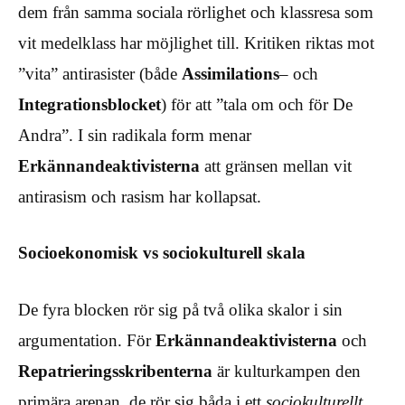
dem från samma sociala rörlighet och klassresa som
vit medelklass har möjlighet till. Kritiken riktas mot
”vita” antirasister (både
Assimilations
– och
Integrationsblocket
) för att ”tala om och för De
Andra”. I sin radikala form menar
Erkännandeaktivisterna
att gränsen mellan vit
antirasism och rasism har kollapsat.
Socioekonomisk vs sociokulturell skala
De fyra blocken rör sig på två olika skalor i sin
argumentation. För
Erkännandeaktivisterna
och
Repatrieringsskribenterna
är kulturkampen den
primära arenan, de rör sig båda i ett
sociokulturellt