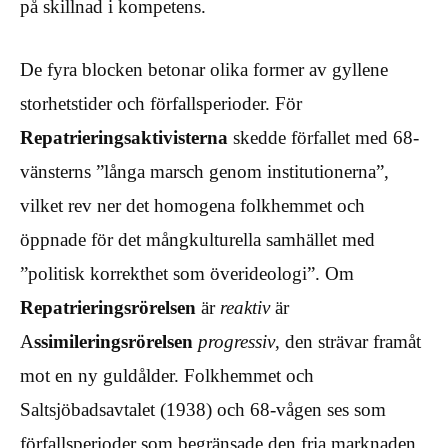
på skillnad i kompetens.
De fyra blocken betonar olika former av gyllene
storhetstider och förfallsperioder. För
Repatrieringsaktivisterna
skedde förfallet med 68-
vänsterns ”långa marsch genom institutionerna”,
vilket rev ner det homogena folkhemmet och
öppnade för det mångkulturella samhället med
”politisk korrekthet som överideologi”. Om
Repatrieringsrörelsen
är
reaktiv
är
A
ssimileringsrörelsen
progressiv
, den strävar framåt
mot en ny guldålder. Folkhemmet och
Saltsjöbadsavtalet (1938) och 68-vågen ses som
förfallsperioder som begränsade den fria marknaden,