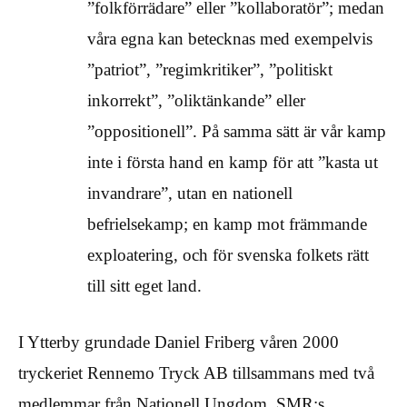
”folkförrädare” eller ”kollaboratör”; medan
våra egna kan betecknas med exempelvis
”patriot”, ”regimkritiker”, ”politiskt
inkorrekt”, ”oliktänkande” eller
”oppositionell”. På samma sätt är vår kamp
inte i första hand en kamp för att ”kasta ut
invandrare”, utan en nationell
befrielsekamp; en kamp mot främmande
exploatering, och för svenska folkets rätt
till sitt eget land.
I Ytterby grundade Daniel Friberg våren 2000
tryckeriet Rennemo Tryck AB tillsammans med två
medlemmar från Nationell Ungdom, SMR:s